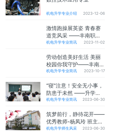
机电升学专业介绍
2023-12-06
激情跑操展英姿 青春赛
道竞风采 ——丰南职教
机电升学专业简讯
2023-11-02
中心机电A部跑操活动纪
实
劳动创造美好生活 美丽
校园你我守护——丰南职
机电升学专业简讯
2023-10-17
教中心机电A部劳动教育
活动纪实
“寝”注意！安全无小事，
防患于未然 ——升学专
机电升学专业简讯
2023-06-30
业部宿舍安全教育会
筑梦前行，静待花开——
优秀教师-杨凤玲 班主任
机电升学师生风采
2023-06-30
经验交流会