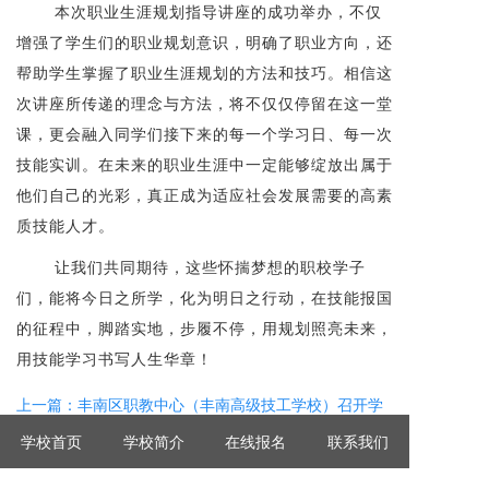
本次职业生涯规划指导讲座的成功举办，不仅
增强了学生们的职业规划意识，明确了职业方向，还
帮助学生掌握了职业生涯规划的方法和技巧。相信这
次讲座所传递的理念与方法，将不仅仅停留在这一堂
课，更会融入同学们接下来的每一个学习日、每一次
技能实训。在未来的职业生涯中一定能够绽放出属于
他们自己的光彩，真正成为适应社会发展需要的高素
质技能人才。
让我们共同期待，这些怀揣梦想的职校学子
们，能将今日之所学，化为明日之行动，在技能报国
的征程中，脚踏实地，步履不停，用规划照亮未来，
用技能学习书写人生华章！
上一篇：丰南区职教中心（丰南高级技工学校）召开学
生学业质量提升工程动员大会
学校首页
学校简介
在线报名
联系我们
下一篇：筑牢校园防艾墙，护航青春健康路——丰南区