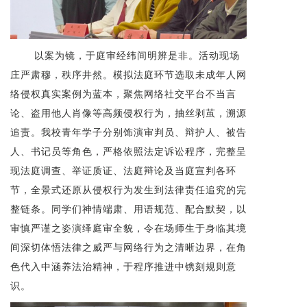
以案为镜，于庭审经纬间明辨是非。活动现场
庄严肃穆，秩序井然。模拟法庭环节选取未成年人网
络侵权真实案例为蓝本，聚焦网络社交平台不当言
论、盗用他人肖像等高频侵权行为，抽丝剥茧，溯源
追责。我校青年学子分别饰演审判员、辩护人、被告
人、书记员等角色，严格依照法定诉讼程序，完整呈
现法庭调查、举证质证、法庭辩论及当庭宣判各环
节，全景式还原从侵权行为发生到法律责任追究的完
整链条。同学们神情端肃、用语规范、配合默契，以
审慎严谨之姿演绎庭审全貌，令在场师生于身临其境
间深切体悟法律之威严与网络行为之清晰边界，在角
色代入中涵养法治精神，于程序推进中镌刻规则意
识。