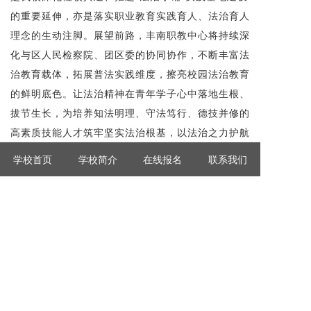
的重要延伸，亦是落实职业教育实践育人、法治育人
理念的生动注脚。展望前路，丰南职教中心将持续深
化与区人民检察院、团区委的协同协作，不断丰富法
治教育载体，拓展普法实践维度，擦亮校园法治教育
的鲜明底色。让法治精神在青年学子心中落地生根、
拔节生长，为培养知法明理、守法笃行、德技并修的
高素质技能人才筑牢坚实法治根基，以法治之力护航
青春航船劈波斩浪，驶向星辰大海。
学校首页
学校简介
在线报名
联系我们
撰稿：贾继坤
摄影：闫冬妮
上一篇：捷报频传创辉煌 技能升学谱新篇——丰南区职
教中心（丰南高级技工学校）2026年高职单招全线大捷
下一篇：匠心传承映初心，奋斗之声励青春——丰南区
职教中心（丰南高级技工学校）劳模工匠进校园宣讲活