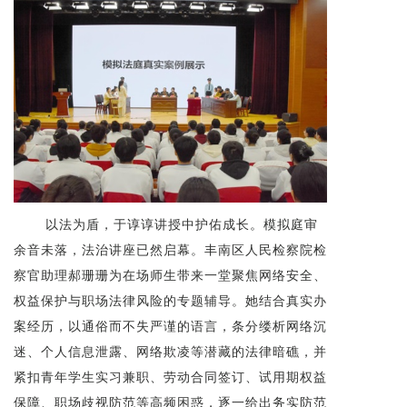
以法为盾，于谆谆讲授中护佑成长。模拟庭审
余音未落，法治讲座已然启幕。丰南区人民检察院检
察官助理郝珊珊为在场师生带来一堂聚焦网络安全、
权益保护与职场法律风险的专题辅导。她结合真实办
案经历，以通俗而不失严谨的语言，条分缕析网络沉
迷、个人信息泄露、网络欺凌等潜藏的法律暗礁，并
紧扣青年学生实习兼职、劳动合同签订、试用期权益
保障、职场歧视防范等高频困惑，逐一给出务实防范