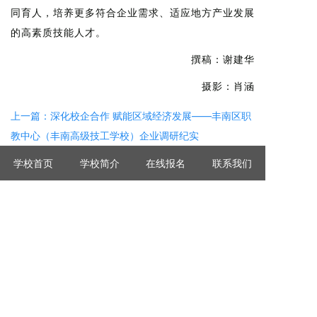
同育人，培养更多符合企业需求、适应地方产业发展
的高素质技能人才。
撰稿：谢建华
摄影：肖涵
上一篇：深化校企合作 赋能区域经济发展——丰南区职
教中心（丰南高级技工学校）企业调研纪实
下一篇：市总工会引领赋能 校企携手共育工匠——唐山
学校首页
学校简介
在线报名
联系我们
自动化工匠学院（丰南职教中心、丰南高级技工学校）
走进巴威唐山装备制造企业开展职
2026 版权所有 河北省唐山市丰南区职业技术教育中心
冀ICP备14019706号-1号
冀公网安备 13020702000036号
服务热线：0315-8283666
校址：河北省唐山市丰南区青年路66号